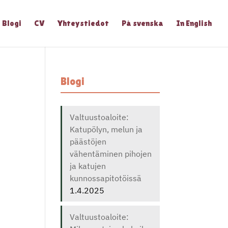
Blogi
CV
Yhteystiedot
På svenska
In English
Blogi
Valtuustoaloite:
Katupölyn, melun ja
päästöjen
vähentäminen pihojen
ja katujen
kunnossapitotöissä
1.4.2025
Valtuustoaloite: