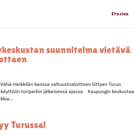
Etusivu
lykeskustan suunnitelma vietävä
dottaen
ähä-Heikkilän kanssa valtuustoaloitteen liittyen Turun
an käyttöön toriparkin jälkeisessä ajassa. Kaupungin keskustaa
kkia...
yy Turussa!