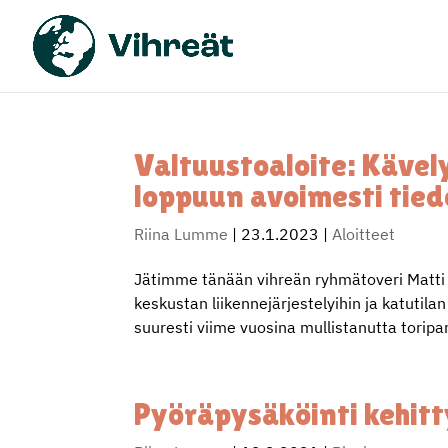
Valtuustoaloite: Käve
loppuun avoimesti tie
Riina Lumme
|
23.1.2023
|
Aloitteet
Jätimme tänään vihreän ryhmätoveri Matti V
keskustan liikennejärjestelyihin ja katutil
suuresti viime vuosina mullistanutta toripar
Pyöräpysäköinti kehitt