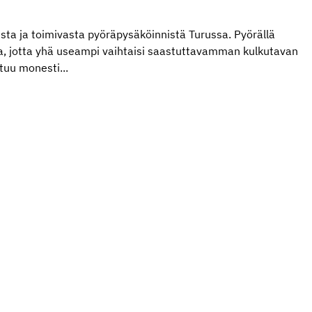
esta ja toimivasta pyöräpysäköinnistä Turussa. Pyörällä
nta, jotta yhä useampi vaihtaisi saastuttavamman kulkutavan
utuu monesti...