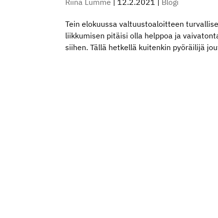
Riina Lumme
|
12.2.2021
|
Blogi
Tein elokuussa valtuustoaloitteen turvallis
liikkumisen pitäisi olla helppoa ja vaivato
siihen. Tällä hetkellä kuitenkin pyöräilijä jo