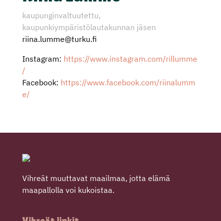
kaupunginvaltuutettu,
kaupunkiympäristölautakunnan jäsen
riina.lumme@turku.fi
Instagram:
https://www.instagram.com/rillumme
/
Facebook:
https://www.facebook.com/riinalumm
e/
Vihreät muuttavat maailmaa, jotta elämä
maapallolla voi kukoistaa.
Vihreät linkit