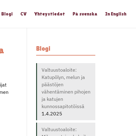
Blogi
CV
Yhteystiedot
På svenska
In English
a
Blogi
Valtuustoaloite:
Katupölyn, melun ja
päästöjen
ijat
vähentäminen pihojen
uomen
ja katujen
kunnossapitotöissä
1.4.2025
Valtuustoaloite: