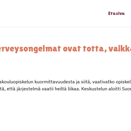
Etusivu
erveysongelmat ovat totta, vaikk
akouluopiskelun kuormittavuudesta ja siitä, vaativatko opiskel
tä, että järjestelmä vaatii heiltä liikaa. Keskustelun aloitti S