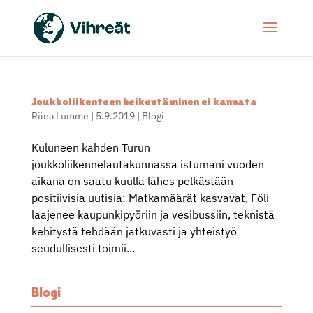
Joukkoliikenteen heikentäminen ei kannata
Riina Lumme
|
5.9.2019
|
Blogi
Kuluneen kahden Turun
joukkoliikennelautakunnassa istumani vuoden
aikana on saatu kuulla lähes pelkästään
positiivisia uutisia: Matkamäärät kasvavat, Föli
laajenee kaupunkipyöriin ja vesibussiin, teknistä
kehitystä tehdään jatkuvasti ja yhteistyö
seudullisesti toimii...
Blogi