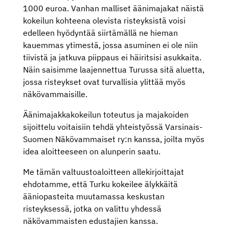
1000 euroa. Vanhan malliset äänimajakat näistä
kokeilun kohteena olevista risteyksistä voisi
edelleen hyödyntää siirtämällä ne hieman
kauemmas ytimestä, jossa asuminen ei ole niin
tiivistä ja jatkuva piippaus ei häiritsisi asukkaita.
Näin saisimme laajennettua Turussa sitä aluetta,
jossa risteykset ovat turvallisia ylittää myös
näkövammaisille.
Äänimajakkakokeilun toteutus ja majakoiden
sijoittelu voitaisiin tehdä yhteistyössä Varsinais-
Suomen Näkövammaiset ry:n kanssa, joilta myös
idea aloitteeseen on alunperin saatu.
Me tämän valtuustoaloitteen allekirjoittajat
ehdotamme, että Turku kokeilee älykkäitä
ääniopasteita muutamassa keskustan
risteyksessä, jotka on valittu yhdessä
näkövammaisten edustajien kanssa.