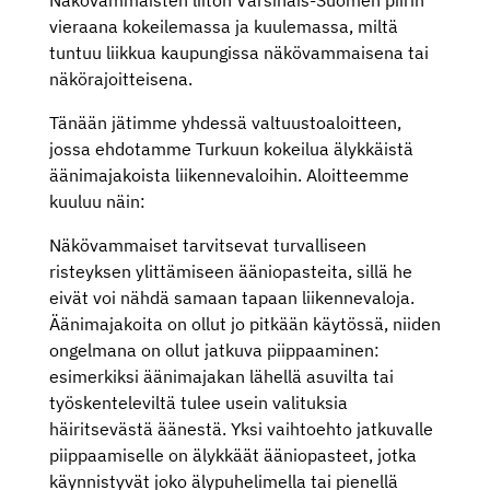
Näkövammaisten liiton Varsinais-Suomen piirin
vieraana kokeilemassa ja kuulemassa, miltä
tuntuu liikkua kaupungissa näkövammaisena tai
näkörajoitteisena.
Tänään jätimme yhdessä valtuustoaloitteen,
jossa ehdotamme Turkuun kokeilua älykkäistä
äänimajakoista liikennevaloihin. Aloitteemme
kuuluu näin:
Näkövammaiset tarvitsevat turvalliseen
risteyksen ylittämiseen ääniopasteita, sillä he
eivät voi nähdä samaan tapaan liikennevaloja.
Äänimajakoita on ollut jo pitkään käytössä, niiden
ongelmana on ollut jatkuva piippaaminen:
esimerkiksi äänimajakan lähellä asuvilta tai
työskenteleviltä tulee usein valituksia
häiritsevästä äänestä. Yksi vaihtoehto jatkuvalle
piippaamiselle on älykkäät ääniopasteet, jotka
käynnistyvät joko älypuhelimella tai pienellä