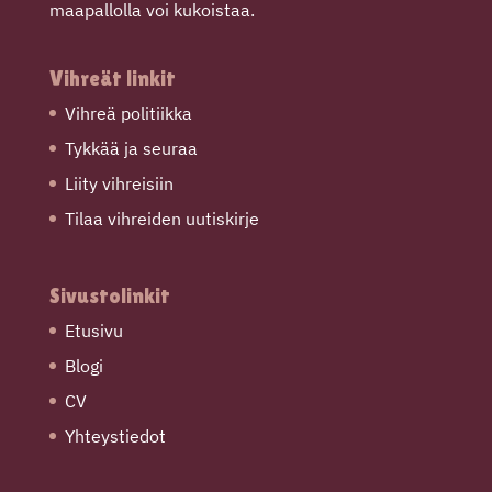
maapallolla voi kukoistaa.
Vihreät linkit
Vihreä politiikka
Tykkää ja seuraa
Liity vihreisiin
Tilaa vihreiden uutiskirje
Sivustolinkit
Etusivu
Blogi
CV
Yhteystiedot