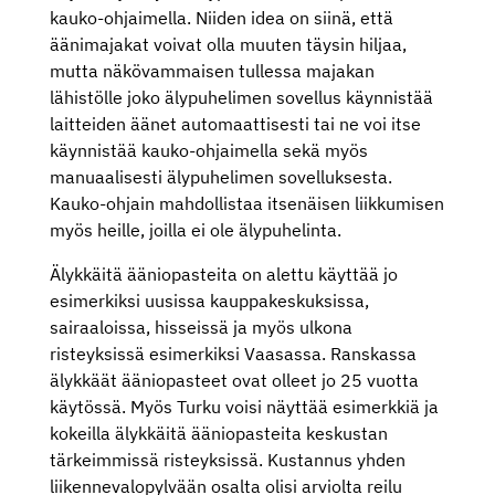
kauko-ohjaimella. Niiden idea on siinä, että
äänimajakat voivat olla muuten täysin hiljaa,
mutta näkövammaisen tullessa majakan
lähistölle joko älypuhelimen sovellus käynnistää
laitteiden äänet automaattisesti tai ne voi itse
käynnistää kauko-ohjaimella sekä myös
manuaalisesti älypuhelimen sovelluksesta.
Kauko-ohjain mahdollistaa itsenäisen liikkumisen
myös heille, joilla ei ole älypuhelinta.
Älykkäitä ääniopasteita on alettu käyttää jo
esimerkiksi uusissa kauppakeskuksissa,
sairaaloissa, hisseissä ja myös ulkona
risteyksissä esimerkiksi Vaasassa. Ranskassa
älykkäät ääniopasteet ovat olleet jo 25 vuotta
käytössä. Myös Turku voisi näyttää esimerkkiä ja
kokeilla älykkäitä ääniopasteita keskustan
tärkeimmissä risteyksissä. Kustannus yhden
liikennevalopylvään osalta olisi arviolta reilu