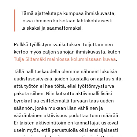
Tämä ajattelutapa kumpuaa ihmiskuvasta,
jossa ihminen katsotaan lähtökohtaisesti
laiskaksi ja saamattomaksi.
Pelkkä työllistymisvaikutuksen tuijottaminen
kertoo myös paljon sanojan ihmiskuvasta, kuten
Tuija Siltamäki mainiossa kolumnissaan kuvaa
.
Tällä hallituskaudella olemme nähneet lukuisia
uudistusesityksiä, joiden taustalla on ajatus siitä,
että työtön ei hae töitä, ellei työttömyysturva
pakota siihen. Niin kutsuttu aktiivimalli lisäsi
byrokratiaa esittelemällä turvaan taas uuden
säännön, jonka mukaan liian vähäinen ja
vääränlainen aktiivisuus pudottaa tuen määrää.
Erilaisten aktivointitoimien kannattajat uskovat
usein myös, että perustulolla olisi ensisijaisesti