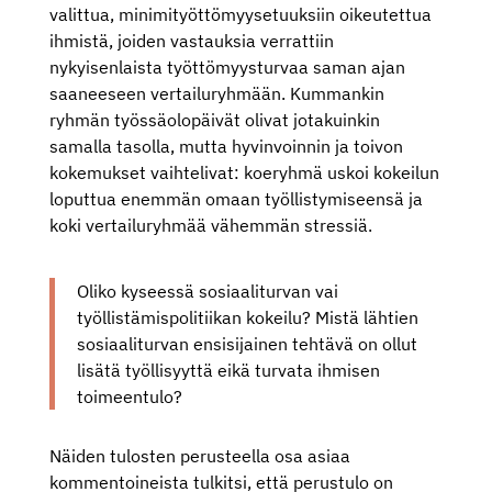
valittua, minimityöttömyysetuuksiin oikeutettua
ihmistä, joiden vastauksia verrattiin
nykyisenlaista työttömyysturvaa saman ajan
saaneeseen vertailuryhmään. Kummankin
ryhmän työssäolopäivät olivat jotakuinkin
samalla tasolla, mutta hyvinvoinnin ja toivon
kokemukset vaihtelivat:
koeryhmä uskoi kokeilun
loputtua enemmän omaan työllistymiseensä ja
koki vertailuryhmää vähemmän stressiä.
Oliko kyseessä sosiaaliturvan vai
työllistämispolitiikan kokeilu? Mistä lähtien
sosiaaliturvan ensisijainen tehtävä on ollut
lisätä työllisyyttä eikä turvata ihmisen
toimeentulo?
Näiden tulosten perusteella osa asiaa
kommentoineista tulkitsi, että perustulo on