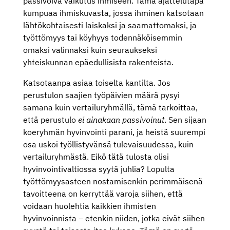
passivoiva vaikutus ihmiseen. Tämä ajattelutapa
kumpuaa ihmiskuvasta, jossa ihminen katsotaan
lähtökohtaisesti laiskaksi ja saamattomaksi, ja
työttömyys tai köyhyys todennäköisemmin
omaksi valinnaksi kuin seuraukseksi
yhteiskunnan epäedullisista rakenteista.
Katsotaanpa asiaa toiselta kantilta. Jos
perustulon saajien työpäivien määrä pysyi
samana kuin vertailuryhmällä, tämä tarkoittaa,
että perustulo
ei ainakaan passivoinut
. Sen sijaan
koeryhmän hyvinvointi parani, ja heistä suurempi
osa uskoi työllistyvänsä tulevaisuudessa, kuin
vertailuryhmästä. Eikö tätä tulosta olisi
hyvinvointivaltiossa syytä juhlia? Lopulta
työttömyysasteen nostamisenkin perimmäisenä
tavoitteena on kerryttää varoja siihen, että
voidaan huolehtia kaikkien ihmisten
hyvinvoinnista – etenkin niiden, jotka eivät siihen