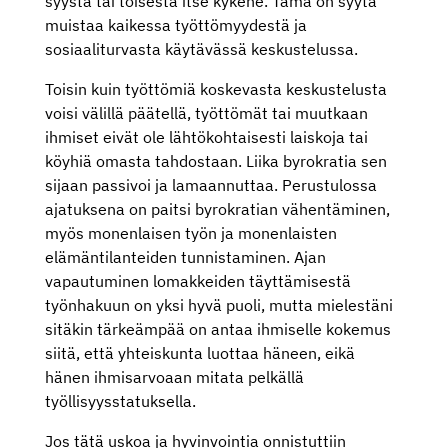
syystä tai toisesta itse kykene. Tämä on syytä
muistaa kaikessa työttömyydestä ja
sosiaaliturvasta käytävässä keskustelussa.
Toisin kuin työttömiä koskevasta keskustelusta
voisi välillä päätellä, työttömät tai muutkaan
ihmiset eivät ole lähtökohtaisesti laiskoja tai
köyhiä omasta tahdostaan. Liika byrokratia sen
sijaan passivoi ja lamaannuttaa. Perustulossa
ajatuksena on paitsi byrokratian vähentäminen,
myös monenlaisen työn ja monenlaisten
elämäntilanteiden tunnistaminen. Ajan
vapautuminen lomakkeiden täyttämisestä
työnhakuun on yksi hyvä puoli, mutta mielestäni
sitäkin tärkeämpää on antaa ihmiselle kokemus
siitä, että yhteiskunta luottaa häneen, eikä
hänen ihmisarvoaan mitata pelkällä
työllisyysstatuksella.
Jos tätä uskoa ja hyvinvointia onnistuttiin