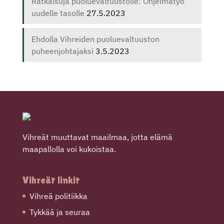
Ratkaisuja puoluevaltuustolle: Ohjelmatyö
uudelle tasolle
27.5.2023
Ehdolla Vihreiden puoluevaltuuston
puheenjohtajaksi
3.5.2023
Vihreät muuttavat maailmaa, jotta elämä
maapallolla voi kukoistaa.
Vihreät linkit
Vihreä politiikka
Tykkää ja seuraa