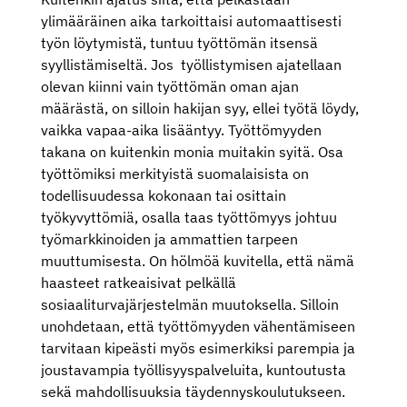
ylimääräinen aika tarkoittaisi automaattisesti
työn löytymistä, tuntuu työttömän itsensä
syyllistämiseltä. Jos työllistymisen ajatellaan
olevan kiinni vain työttömän oman ajan
määrästä, on silloin hakijan syy, ellei työtä löydy,
vaikka vapaa-aika lisääntyy. Työttömyyden
takana on kuitenkin monia muitakin syitä. Osa
työttömiksi merkityistä suomalaisista on
todellisuudessa kokonaan tai osittain
työkyvyttömiä, osalla taas työttömyys johtuu
työmarkkinoiden ja ammattien tarpeen
muuttumisesta. On hölmöä kuvitella, että nämä
haasteet ratkeaisivat pelkällä
sosiaaliturvajärjestelmän muutoksella. Silloin
unohdetaan, että työttömyyden vähentämiseen
tarvitaan kipeästi myös esimerkiksi parempia ja
joustavampia työllisyyspalveluita, kuntoutusta
sekä mahdollisuuksia täydennyskoulutukseen.