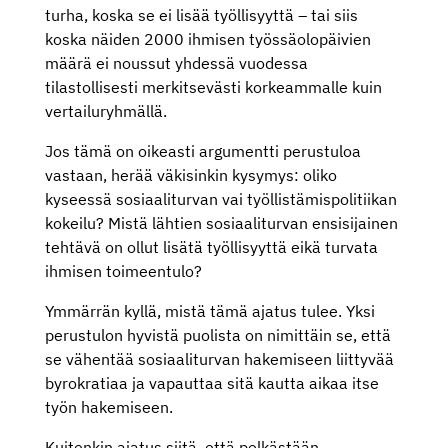
turha, koska se ei lisää työllisyyttä – tai siis
koska näiden 2000 ihmisen työssäolopäivien
määrä ei noussut yhdessä vuodessa
tilastollisesti merkitsevästi korkeammalle kuin
vertailuryhmällä.
Jos tämä on oikeasti argumentti perustuloa
vastaan, herää väkisinkin kysymys: oliko
kyseessä sosiaaliturvan vai työllistämispolitiikan
kokeilu? Mistä lähtien sosiaaliturvan ensisijainen
tehtävä on ollut lisätä työllisyyttä eikä turvata
ihmisen toimeentulo?
Ymmärrän kyllä, mistä tämä ajatus tulee. Yksi
perustulon hyvistä puolista on nimittäin se, että
se vähentää sosiaaliturvan hakemiseen liittyvää
byrokratiaa ja vapauttaa sitä kautta aikaa itse
työn hakemiseen.
Kuitenkin ajatus siitä, että pelkästään