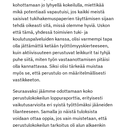
kohottamaan jo lyhyellä kokeilulla, miettikää
mikä potentiaali vapautuisi, jos kaikki meistä
saisivat tukihakemuspaperien täyttämisen sijaan
tehdä oikeasti sitä, missä olemme hyviä. Uskon
että tämä, yhdessä toimivien tuki- ja
koulutuspalveluiden kanssa, olisi varmempi tapa
olla jättämättä ketään työttömyyskierteeseen,
kuin aktiivisuuteen perustuvat leikkurit tai tyhjä
puhe siitä, miten työn vastaanottamisen pitäisi
olla kannattavaa. Siksi olisi tärkeää muistaa
myös se, että perustulo on määritelmällisesti
vastikkeeton.
Seuraavaksi jäämme odottamaan koko
perustulokokeilun loppuraporttia, erityisesti
vaikutusarvioita eri syistä työttömäksi jääneiden
tilanteeseen. Samalla jo näistä tuloksista
voidaan ottaa oppia, jos vain muistetaan, että
perustulokokeilun tarkoitus oli alun alkaenkin