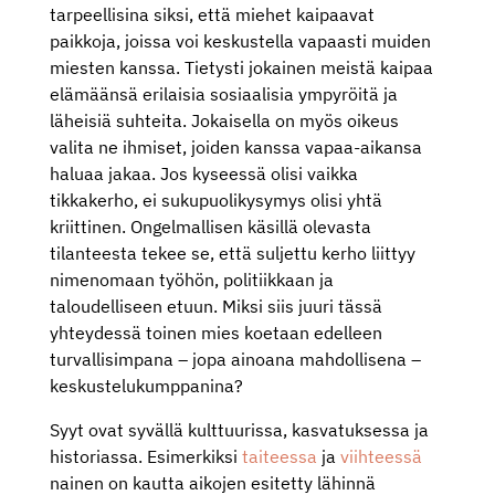
tarpeellisina siksi, että miehet kaipaavat
paikkoja, joissa voi keskustella vapaasti muiden
miesten kanssa. Tietysti jokainen meistä kaipaa
elämäänsä erilaisia sosiaalisia ympyröitä ja
läheisiä suhteita. Jokaisella on myös oikeus
valita ne ihmiset, joiden kanssa vapaa-aikansa
haluaa jakaa. Jos kyseessä olisi vaikka
tikkakerho, ei sukupuolikysymys olisi yhtä
kriittinen. Ongelmallisen käsillä olevasta
tilanteesta tekee se, että suljettu kerho liittyy
nimenomaan työhön, politiikkaan ja
taloudelliseen etuun. Miksi siis juuri tässä
yhteydessä toinen mies koetaan edelleen
turvallisimpana – jopa ainoana mahdollisena –
keskustelukumppanina?
Syyt ovat syvällä kulttuurissa, kasvatuksessa ja
historiassa. Esimerkiksi
taiteessa
ja
viihteessä
nainen on kautta aikojen esitetty lähinnä