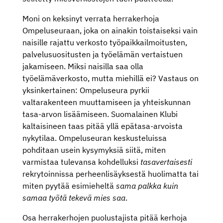
Moni on keksinyt verrata herrakerhoja
Ompeluseuraan, joka on ainakin toistaiseksi vain
naisille rajattu verkosto työpaikkailmoitusten,
palvelusuositusten ja työelämän vertaistuen
jakamiseen. Miksi naisilla saa olla
työelämäverkosto, mutta miehillä ei? Vastaus on
yksinkertainen: Ompeluseura pyrkii
valtarakenteen muuttamiseen ja yhteiskunnan
tasa-arvon lisäämiseen. Suomalainen Klubi
kaltaisineen taas pitää yllä epätasa-arvoista
nykytilaa. Ompeluseuran keskusteluissa
pohditaan usein kysymyksiä siitä, miten
varmistaa tulevansa kohdelluksi
tasavertaisesti
rekrytoinnissa perheenlisäyksestä huolimatta tai
miten pyytää esimieheltä
sama palkka kuin
samaa työtä tekevä mies saa
.
Osa herrakerhojen puolustajista pitää kerhoja