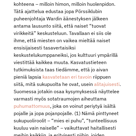
kohteena – milloin himon, milloin huolenpidon.
Tätä ajattelua edustaa jopa Pörssiklubin
puheenjohtaja Wardin äänestyksen jälkeen
antama lausunto siitä, että naiset “tuovat
virikkeitä” keskusteluun. Tavallaan ei siis ole
ihme, että miesten on vaikea mieltää naiset
ensisijaisesti tasavertaisiksi
keskustelukumppaneiksi, jos kulttuuri ympärillä
viestittää kaikkea muuta. Kasvatustieteen
tutkimuksista taas tiedämme, että jo aivan
pieniä lapsia
kasvatetaan eri tavoin
riippuen
siitä, mitä sukupuolta he ovat, usein
alitajuisesti
.
Suomessa jotakin osaa kysymyksessä näyttelee
varmasti myös sotatraumojen aiheuttama
puhumattomuus
, joka on voinut periytyä isältä
pojalle ja jopa pojanpojalle. (1) Nämä pinttyneet
sukupuoliroolit – “mies ei puhu”, “tunteellisuus
kuuluu vain naiselle” – vaikuttavat haitallisesti
meihin kaikkiin, ja erityisesti niihin, joiden