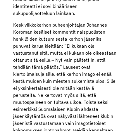
identiteetti ei sovi binääriseen
sukupuolijaotteluun lainkaan.
Keskiviikkokerhon puheenjohtajan Johannes
Koroman kesäiset kommentit naispuolisten
henkilöiden kutsumisesta kerhon jäseniksi
puhuvat karua kieltään: ”Ei kukaan ole
vastustanut sitä, mutta ei kukaan ole oikeastaan
ottanut sitä esille.– Nyt vain päätettiin, että
tehdään tämä päätös.” Lauseet ovat
kiertoilmaisuja sille, että kerhon imago ei enää
kestä muiden kuin miesten sulkemista ulos. Sille
ei yksinkertaisesti ole mitään kestäviä
perusteita. Ne kertovat myös siitä, että
muutospaineen on tultava ulkoa. Toistaiseksi
esimerkiksi Suomalaisen Klubin ahdasta
jäsenkäytäntöä ovat näkyvästi lähteneet klubin
jäsenistä vastustamaan vain imagotietoiset
kokoomuksen johtohahmot. Heidän kannaltaan