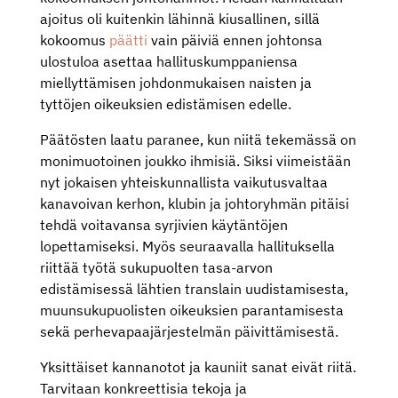
ajoitus oli kuitenkin lähinnä kiusallinen, sillä
kokoomus
päätti
vain päiviä ennen johtonsa
ulostuloa asettaa hallituskumppaniensa
miellyttämisen johdonmukaisen naisten ja
tyttöjen oikeuksien edistämisen edelle.
Päätösten laatu paranee, kun niitä tekemässä on
monimuotoinen joukko ihmisiä. Siksi viimeistään
nyt jokaisen yhteiskunnallista vaikutusvaltaa
kanavoivan kerhon, klubin ja johtoryhmän pitäisi
tehdä voitavansa syrjivien käytäntöjen
lopettamiseksi. Myös seuraavalla hallituksella
riittää työtä sukupuolten tasa-arvon
edistämisessä lähtien translain uudistamisesta,
muunsukupuolisten oikeuksien parantamisesta
sekä perhevapaajärjestelmän päivittämisestä.
Yksittäiset kannanotot ja kauniit sanat eivät riitä.
Tarvitaan konkreettisia tekoja ja