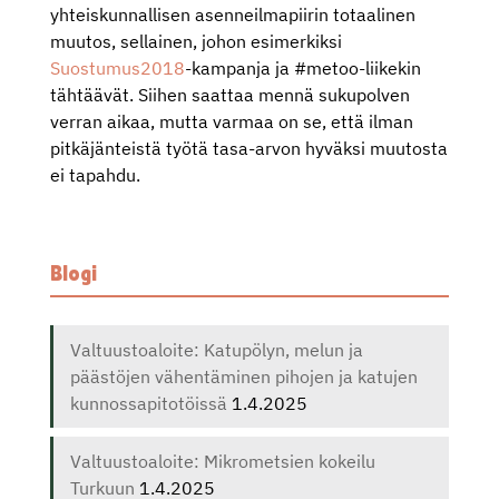
yhteiskunnallisen asenneilmapiirin totaalinen
muutos, sellainen, johon esimerkiksi
Suostumus2018
-kampanja ja #metoo-liikekin
tähtäävät. Siihen saattaa mennä sukupolven
verran aikaa, mutta varmaa on se, että ilman
pitkäjänteistä työtä tasa-arvon hyväksi muutosta
ei tapahdu.
Blogi
Valtuustoaloite: Katupölyn, melun ja
päästöjen vähentäminen pihojen ja katujen
kunnossapitotöissä
1.4.2025
Valtuustoaloite: Mikrometsien kokeilu
Turkuun
1.4.2025