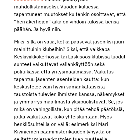
mahdollistamiseksi. Vuoden kuluessa
tapahtuneet muutokset kuitenkin osoittavat, että
“herrakerhojen” aika on vihdoin tulossa tiensä
päähän. Ja hyvä niin.
Miksi sillä on väliä, ketkä pääsevät jäseniksi juuri
mainittuihin klubeihin? Siksi, että vaikkapa
Keskiviikkokerhossa tai Läskisoosiklubissa luodut
suhteet vaikuttavat vallankäyttöön sekä
politiikassa että yritysmaailmassa. Vaikutus
tapahtuu jäsenten asenteiden kautta: kun
keskustelee vain hyvin samankaltaisista
taustoista tulevien ihmisten kanssa, näkemykset
ja ymmärrys maailmasta yksipuolistuvat. Se, jos
mikä on vahingollista, kun pitää tehdä päätöksiä,
jotka vaikuttavat koko yhteiskuntaan. Myös
henkilösuhteilla on väliä: esimerkiksi Mari
Kiviniemen pääministerikauden lyhyyttä on
selitetty miesverkostojen tuen puutteella.