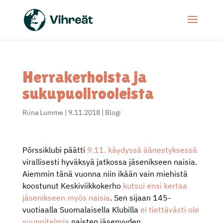
Herrakerhoista ja
sukupuolirooleista
Riina Lumme
|
9.11.2018
|
Blogi
Pörssiklubi päätti
9.11. käydyssä äänestyksessä
virallisesti hyväksyä jatkossa jäsenikseen naisia.
Aiemmin tänä vuonna niin ikään vain miehistä
koostunut Keskiviikkokerho
kutsui ensi kertaa
jäsenikseen myös naisia
. Sen sijaan 145-
vuotiaalla Suomalaisella Klubilla
ei tiettävästi ole
suunnitelmia
naisten jäsenyyden