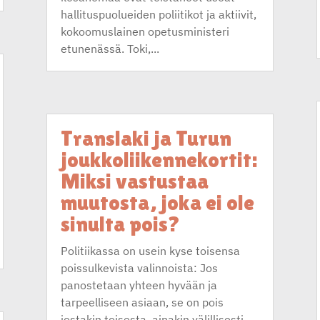
hallituspuolueiden poliitikot ja aktiivit,
kokoomuslainen opetusministeri
etunenässä. Toki,...
Translaki ja Turun
joukkoliikennekortit:
Miksi vastustaa
muutosta, joka ei ole
sinulta pois?
Politiikassa on usein kyse toisensa
poissulkevista valinnoista: Jos
panostetaan yhteen hyvään ja
tarpeelliseen asiaan, se on pois
jostakin toisesta, ainakin välillisesti.