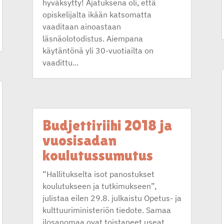
hyväksytty! Ajatuksena oli, että
opiskelijalta ikään katsomatta
vaaditaan ainoastaan
läsnäolotodistus. Aiempana
käytäntönä yli 30-vuotiailta on
vaadittu...
Budjettiriihi 2018 ja
vuosisadan
koulutussumutus
“Hallitukselta isot panostukset
koulutukseen ja tutkimukseen”,
julistaa eilen 29.8. julkaistu Opetus- ja
kulttuuriministeriön tiedote. Samaa
ilosanomaa ovat toistaneet useat