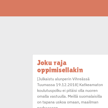
Joku raja
oppimisellakin
[Julkaistu alunperin Vihreässä
Tuumassa 19.12.2018] Katkeamaton
koulutuspolku ei pitäisi olla nuoren
omalla vastuulla. Meillä suomalaisilla
on tapana uskoa omaan, maailman
parhaaseen