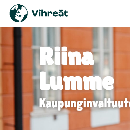
Riina
Lumme
Kaupunginvaltuut