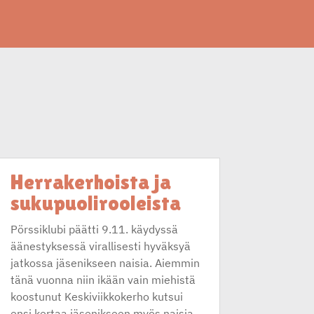
Herrakerhoista ja
sukupuolirooleista
Pörssiklubi päätti 9.11. käydyssä
äänestyksessä virallisesti hyväksyä
jatkossa jäsenikseen naisia. Aiemmin
tänä vuonna niin ikään vain miehistä
koostunut Keskiviikkokerho kutsui
ensi kertaa jäsenikseen myös naisia.