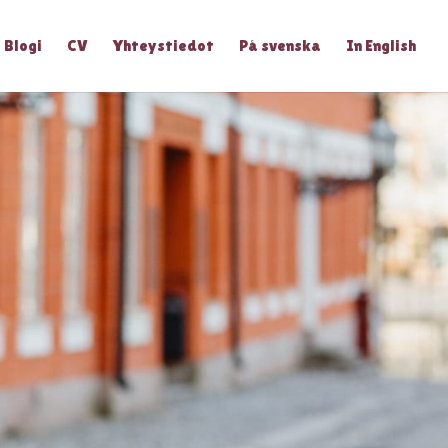
Blogi
CV
Yhteystiedot
På svenska
In English