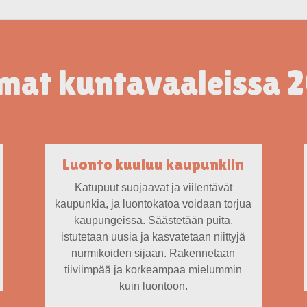
mat kuntavaaleissa 
Luonto kuuluu kaupunkiin
Katupuut suojaavat ja viilentävät
kaupunkia, ja luontokatoa voidaan torjua
kaupungeissa.
Säästetään puita,
istutetaan uusia ja kasvatetaan niittyjä
nurmikoiden sijaan. Rakennetaan
tiiviimpää ja korkeampaa mielummin
kuin luontoon.