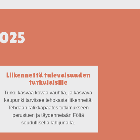
2025
Liikennettä tulevaisuuden
turkulaisille
Turku kasvaa kovaa vauhtia, ja kasvava
kaupunki tarvitsee tehokasta liikennettä.
Tehdään ratikkapäätös tutkimukseen
perustuen ja täydennetään Föliä
seudullisella lähijunalla.