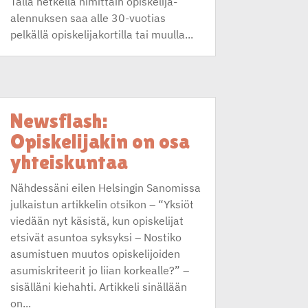
Tällä hetkellä nimittäin opiskelija-
alennuksen saa alle 30-vuotias
pelkällä opiskelijakortilla tai muulla...
Newsflash:
Opiskelijakin on osa
yhteiskuntaa
Nähdessäni eilen Helsingin Sanomissa
julkaistun artikkelin otsikon – “Yksiöt
viedään nyt käsistä, kun opiskelijat
etsivät asuntoa syksyksi – Nostiko
asumistuen muutos opiskelijoiden
asumiskriteerit jo liian korkealle?” –
sisälläni kiehahti. Artikkeli sinällään
on...