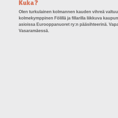
Kuka?
Olen turkulainen kolmannen kauden vihreä valtuu
kolmekymppinen Fölillä ja fillarilla liikkuva kaup
asioissa Eurooppanuoret ry:n pääsihteerinä. Vap
Vasaramäessä.